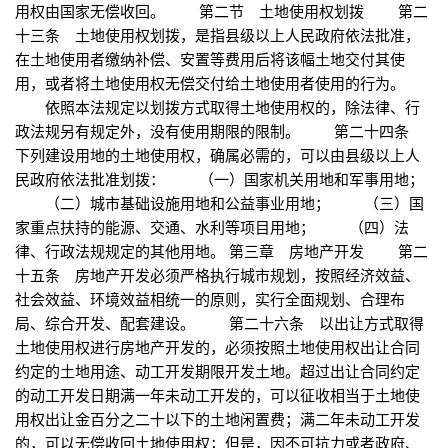
用权由国家无偿收回。 第二节 土地使用权划拨 第二
十三条 土地使用权划拨，是指县级以上人民政府依法批准，
在土地使用者缴纳补偿、安置等费用后将该幅土地交付其使
用，或者将土地使用权无偿交付给土地使用者使用的行为。
依照本法规定以划拨方式取得土地使用权的，除法律、行
政法规另有规定外，没有使用期限的限制。 第二十四条
下列建设用地的土地使用权，确属必需的，可以由县级以上人
民政府依法批准划拨： （一）国家机关用地和军事用地；
（二）城市基础设施用地和公益事业用地； （三）国
家重点扶持的能源、交通、水利等项目用地； （四）法
律、行政法规规定的其他用地。 第三章 房地产开发 第二
十五条 房地产开发必须严格执行城市规划，按照经济效益、
社会效益、环境效益相统一的原则，实行全面规划、合理布
局、综合开发、配套建设。 第二十六条 以出让方式取得
土地使用权进行房地产开发的，必须按照土地使用权出让合同
约定的土地用途、动工开发期限开发土地。超过出让合同约定
的动工开发日期满一年未动工开发的，可以征收相当于土地使
用权出让金百分之二十以下的土地闲置费；满二年未动工开发
的，可以无偿收回土地使用权；但是，因不可抗力或者政府、