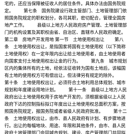
宅的，还应当保障被征收人的居住条件。具体办法由国务院规
定。 第七条 国务院建设行政主管部门、土地管理部门依
照国务院规定的职权划分，各司其职，密切配合，管理全国房
地产工作。 县级以上地方人民政府房产管理、土地管理部
门的机构设置及其职权由省、自治区、直辖市人民政府确定。
第二章 房地产开发用地 第一节 土地使用权出让 第八
条 土地使用权出让，是指国家将国有土地使用权（以下简称
土地使用权）在一定年限内出让给土地使用者，由土地使用者
向国家支付土地使用权出让金的行为。 第九条 城市规划
区内的集体所有的土地，经依法征收转为国有土地后，该幅国
有土地的使用权方可有偿出让，但法律另有规定的除外。
第十条 土地使用权出让，必须符合土地利用总体规划、城市
规划和年度建设用地计划。 第十一条 县级以上地方人民
政府出让土地使用权用于房地产开发的，须根据省级以上人民
政府下达的控制指标拟订年度出让土地使用权总面积方案，按
照国务院规定，报国务院或者省级人民政府批准。 第十二
条 土地使用权出让，由市、县人民政府有计划、有步骤地进
行。出让的每幅地块、用途、年限和其他条件，由市、县人民
政府土地管理部门会同城市规划、建设、房产管理部门共同拟