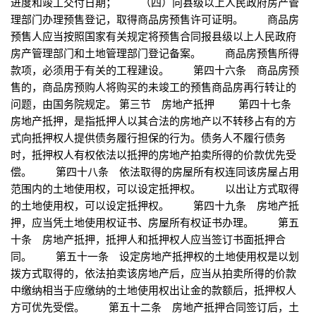
进度和竣工交付日期； （四）向县级以上人民政府房产管
理部门办理预售登记，取得商品房预售许可证明。 商品房
预售人应当按照国家有关规定将预售合同报县级以上人民政府
房产管理部门和土地管理部门登记备案。 商品房预售所得
款项，必须用于有关的工程建设。 第四十六条 商品房预
售的，商品房预购人将购买的未竣工的预售商品房再行转让的
问题，由国务院规定。 第三节 房地产抵押 第四十七条
房地产抵押，是指抵押人以其合法的房地产以不转移占有的方
式向抵押权人提供债务履行担保的行为。债务人不履行债务
时，抵押权人有权依法以抵押的房地产拍卖所得的价款优先受
偿。 第四十八条 依法取得的房屋所有权连同该房屋占用
范围内的土地使用权，可以设定抵押权。 以出让方式取得
的土地使用权，可以设定抵押权。 第四十九条 房地产抵
押，应当凭土地使用权证书、房屋所有权证书办理。 第五
十条 房地产抵押，抵押人和抵押权人应当签订书面抵押合
同。 第五十一条 设定房地产抵押权的土地使用权是以划
拨方式取得的，依法拍卖该房地产后，应当从拍卖所得的价款
中缴纳相当于应缴纳的土地使用权出让金的款额后，抵押权人
方可优先受偿。 第五十二条 房地产抵押合同签订后，土