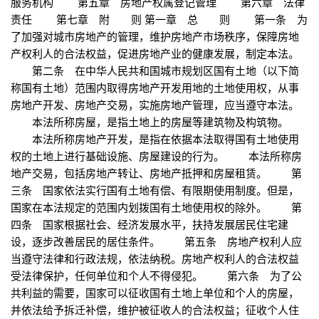
服务机构 第五章 房地产权属登记管理 第六章 法律
责任 第七章 附 则 第一章 总 则 第一条 为
了加强对城市房地产的管理，维护房地产市场秩序，保障房地
产权利人的合法权益，促进房地产业的健康发展，制定本法。
第二条 在中华人民共和国城市规划区国有土地（以下简
称国有土地）范围内取得房地产开发用地的土地使用权，从事
房地产开发、房地产交易，实施房地产管理，应当遵守本法。
本法所称房屋，是指土地上的房屋等建筑物及构筑物。
本法所称房地产开发，是指在依据本法取得国有土地使用
权的土地上进行基础设施、房屋建设的行为。 本法所称房
地产交易，包括房地产转让、房地产抵押和房屋租赁。 第
三条 国家依法实行国有土地有偿、有限期使用制度。但是，
国家在本法规定的范围内划拨国有土地使用权的除外。 第
四条 国家根据社会、经济发展水平，扶持发展居民住宅建
设，逐步改善居民的居住条件。 第五条 房地产权利人应
当遵守法律和行政法规，依法纳税。房地产权利人的合法权益
受法律保护，任何单位和个人不得侵犯。 第六条 为了公
共利益的需要，国家可以征收国有土地上单位和个人的房屋，
并依法给予拆迁补偿，维护被征收人的合法权益；征收个人住