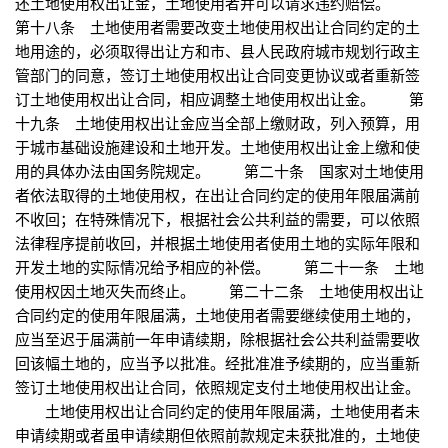
还土地使用权出让金，土地使用者并可以请求违约赔偿。
第十八条 土地使用者需要改变土地使用权出让合同约定的土
地用途的，必须取得出让方和市、县人民政府城市规划行政主
管部门的同意，签订土地使用权出让合同变更协议或者重新签
订土地使用权出让合同，相应调整土地使用权出让金。 第
十九条 土地使用权出让金应当全部上缴财政，列入预算，用
于城市基础设施建设和土地开发。土地使用权出让金上缴和使
用的具体办法由国务院规定。 第二十条 国家对土地使用
者依法取得的土地使用权，在出让合同约定的使用年限届满前
不收回；在特殊情况下，根据社会公共利益的需要，可以依照
法律程序提前收回，并根据土地使用者使用土地的实际年限和
开发土地的实际情况给予相应的补偿。 第二十一条 土地
使用权因土地灭失而终止。 第二十二条 土地使用权出让
合同约定的使用年限届满，土地使用者需要继续使用土地的，
应当至迟于届满前一年申请续期，除根据社会公共利益需要收
回该幅土地的，应当予以批准。经批准准予续期的，应当重新
签订土地使用权出让合同，依照规定支付土地使用权出让金。
土地使用权出让合同约定的使用年限届满，土地使用者未
申请续期或者虽申请续期但依照前款规定未获批准的，土地使