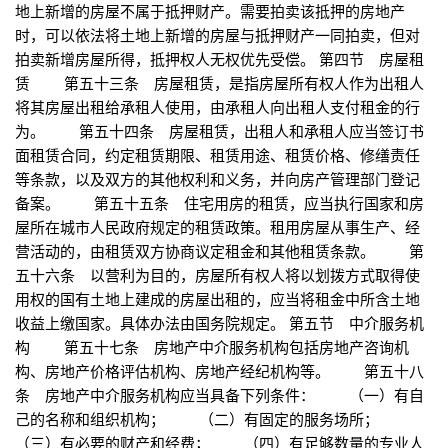
地上新增的房屋不属于抵押财产。需要拍卖该抵押的房地产
时，可以依法将土地上新增的房屋与抵押财产一同拍卖，但对
拍卖新增房屋所得，抵押权人无权优先受偿。 第四节 房屋租
赁 第五十三条 房屋租赁，是指房屋所有权人作为出租人
将其房屋出租给承租人使用，由承租人向出租人支付租金的行
为。 第五十四条 房屋租赁，出租人和承租人应当签订书
面租赁合同，约定租赁期限、租赁用途、租赁价格、修缮责任
等条款，以及双方的其他权利和义务，并向房产管理部门登记
备案。 第五十五条 住宅用房的租赁，应当执行国家和房
屋所在城市人民政府规定的租赁政策。租用房屋从事生产、经
营活动的，由租赁双方协商议定租金和其他租赁条款。 第
五十六条 以营利为目的，房屋所有权人将以划拨方式取得使
用权的国有土地上建成的房屋出租的，应当将租金中所含土地
收益上缴国家。具体办法由国务院规定。 第五节 中介服务机
构 第五十七条 房地产中介服务机构包括房地产咨询机
构、房地产价格评估机构、房地产经纪机构等。 第五十八
条 房地产中介服务机构应当具备下列条件： （一）有自
己的名称和组织机构； （二）有固定的服务场所；
（三）有必要的财产和经费； （四）有足够数量的专业人